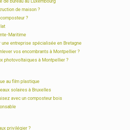
ge de bureau au Luxembourg
truction de maison ?
icomposteur ?
lat
ente-Maritime
er une entreprise spécialisée en Bretagne
lever vos encombrants à Montpellier ?
ux photovoltaïques à Montpellier ?
ue au film plastique
neaux solaires à Bruxelles
duisez avec un composteur bois
ponsable
aux privilégier ?